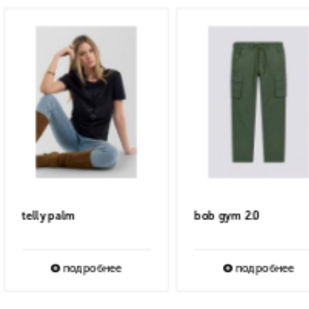
duke chino short
IRIN COLORFULL
подробнее
подробне