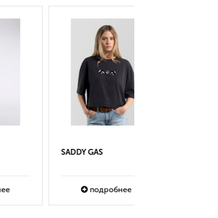
LUC SIMPLCITI
amelie top
подробнее
подробне