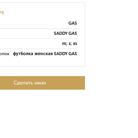
РЕ
GAS
SADDY GAS
m; s; xs
опок
футболка женская SADDY GAS
Сделать заказ