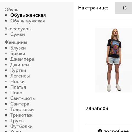
На странице:
Обувь
Обувь женская
Обувь мужская
Аксессуары
Сумки
Женщины
Блузки
Брюки
Джемпера
Джинсы
Куртки
Легенсы
Носки
Платья
Поло
Свит-шоты
Свитера
78hahc03
Толстовки
Трикотаж
Трусы
Футболки
подробнее
Худи