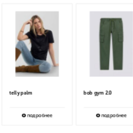
duke chino short
IRIN COLORFULL
подробнее
подробне