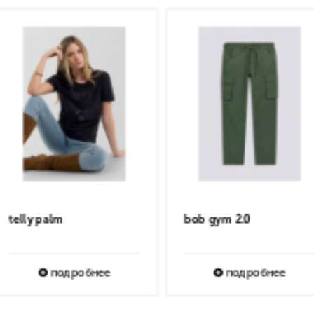
duke chino short
IRIN COLORFULL
подробнее
подробнее