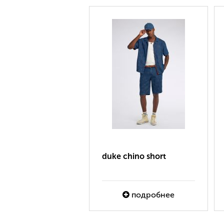
dyll easy
duke chino short
подробнее
подробнее