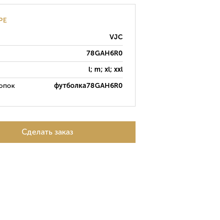
РЕ
VJC
78GAH6R0
l; m; xl; xxl
опок
футболка78GAH6R0
Сделать заказ