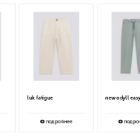
duke chino short
IRIN COLORFULL
подробнее
подробнее